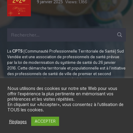
Views:
1,186
9 janvier 2025
Rechercher :
La
CPTS
(Communauté Professionnelle Territoriale de Santé) Sud
Vendée est une association de professionnels de santé prévue
par la loi de modernisation du système de santé du 26 janvier
2016. Cette démarche territoriale et populationnelle est à l’initiative
des professionnels de santé de ville de premier et second
recours, et associe d’autres acteurs (médico-sociaux, sociaux,
sanitaires, usagers, élus…) selon les projets.
Nous utilisons des cookies sur notre site Web pour vous
offrir l'expérience la plus pertinente en mémorisant vos
préférences et les visites répétées.
ESPACE ADHÉRENTS
En cliquant sur «Accepter», vous consentez à l'utilisation de
TOUS les cookies.
Règlages
ACCEPTER
© Réalisation
Agence web ISALIS
I
Mentions légales