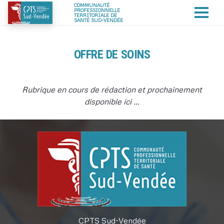
C
OMMUNAUTÉ
P
ROFESSIONNELLE
T
ERRITORIALE DE
S
ANTÉ SUD-VENDÉE
OFFRE DE SOINS
Rubrique en cours de rédaction et prochainement
disponible ici …
CPTS Sud-Vendée